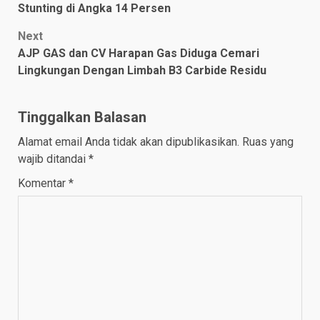
navigation
Stunting di Angka 14 Persen
Next
AJP GAS dan CV Harapan Gas Diduga Cemari
Lingkungan Dengan Limbah B3 Carbide Residu
Tinggalkan Balasan
Alamat email Anda tidak akan dipublikasikan.
Ruas yang
wajib ditandai
*
Komentar
*