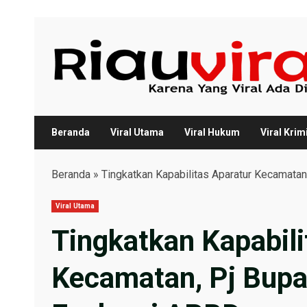
Skip
to
content
Beranda
Viral Utama
Viral Hukum
Viral Krim
Beranda
»
Tingkatkan Kapabilitas Aparatur Kecamatan
Viral Utama
Tingkatkan Kapabili
Kecamatan, Pj Bupat