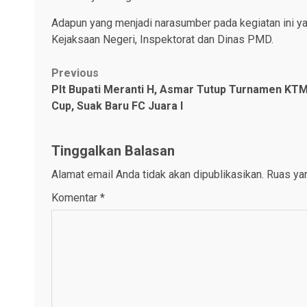
Adapun yang menjadi narasumber pada kegiatan ini yai
Kejaksaan Negeri, Inspektorat dan Dinas PMD.
Post
Previous
Plt Bupati Meranti H, Asmar Tutup Turnamen KT
navigation
Cup, Suak Baru FC Juara I
Tinggalkan Balasan
Alamat email Anda tidak akan dipublikasikan.
Ruas yan
Komentar
*