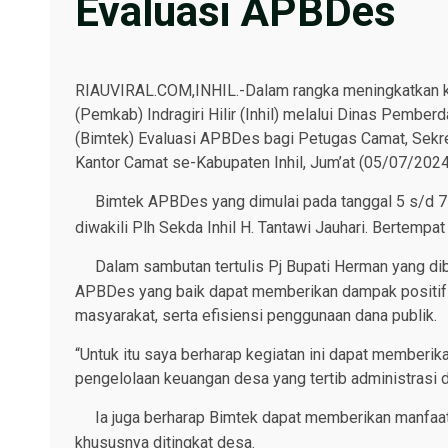
Evaluasi APBDes
RIAUVIRAL.COM,INHIL.-Dalam rangka meningkatkan ka
(Pemkab) Indragiri Hilir (Inhil) melalui Dinas Pem
(Bimtek) Evaluasi APBDes bagi Petugas Camat, Sekr
Kantor Camat se-Kabupaten Inhil, Jum’at (05/07/202
Bimtek APBDes yang dimulai pada tanggal 5 s/d 7 J
diwakili Plh Sekda Inhil H. Tantawi Jauhari. Bertempat
Dalam sambutan tertulis Pj Bupati Herman yang di
APBDes yang baik dapat memberikan dampak positif 
masyarakat, serta efisiensi penggunaan dana publik.
“Untuk itu saya berharap kegiatan ini dapat member
pengelolaan keuangan desa yang tertib administrasi 
Ia juga berharap Bimtek dapat memberikan manfa
khususnya ditingkat desa.