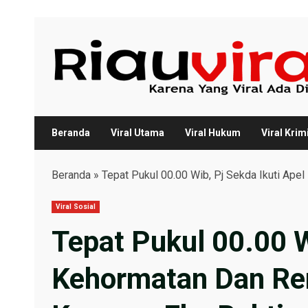
Skip
to
content
Beranda
Viral Utama
Viral Hukum
Viral Krim
Beranda
»
Tepat Pukul 00.00 Wib, Pj Sekda Ikuti Ap
Viral Sosial
Tepat Pukul 00.00 W
Kehormatan Dan Re