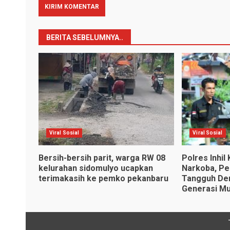
BERITA SEBELUMNYA..
Viral Sosial
Viral Sosial
Bersih-bersih parit, warga RW 08
Polres Inhil
kelurahan sidomulyo ucapkan
Narkoba, P
terimakasih ke pemko pekanbaru
Tangguh De
Generasi M