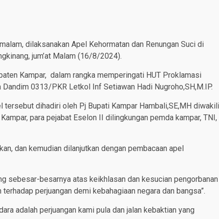
 malam, dilaksanakan Apel Kehormatan dan Renungan Suci di
kinang, jum’at Malam (16/8/2024).
upaten Kampar, dalam rangka memperingati HUT Proklamasi
n Dandim 0313/PKR Letkol Inf Setiawan Hadi Nugroho,SH,M.IP.
tersebut dihadiri oleh Pj Bupati Kampar Hambali,SE,MH diwakil
ampar, para pejabat Eselon II dilingkungan pemda kampar, TNI,
kan, dan kemudian dilanjutkan dengan pembacaan apel
ang sebesar-besarnya atas keikhlasan dan kesucian pengorbanan
 terhadap perjuangan demi kebahagiaan negara dan bangsa”.
ara adalah perjuangan kami pula dan jalan kebaktian yang