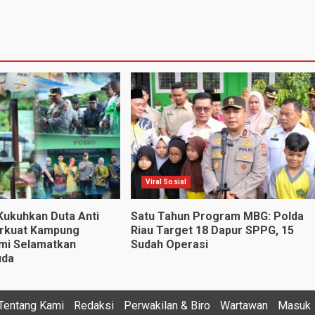
Viral Sosial
 Kukuhkan Duta Anti
Satu Tahun Program MBG: Polda
erkuat Kampung
Riau Target 18 Dapur SPPG, 15
mi Selamatkan
Sudah Operasi
uda
Tentang Kami
Redaksi
Perwakilan & Biro
Wartawan
Masuk