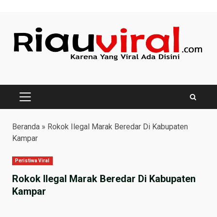
Skip
to
content
PRIMARY
MENU
Beranda
»
Rokok Ilegal Marak Beredar Di Kabupaten
Kampar
Peristiwa Viral
Rokok Ilegal Marak Beredar Di Kabupaten
Kampar