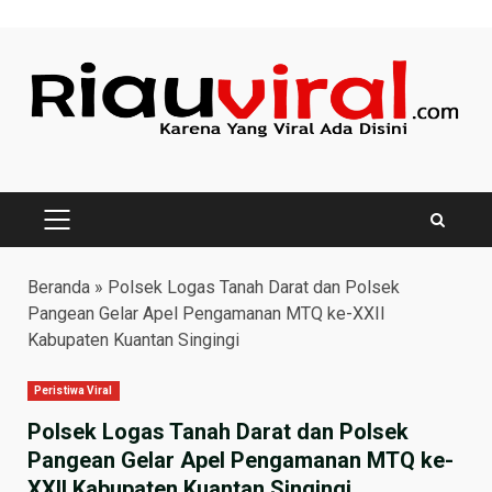
Skip
to
content
PRIMARY
MENU
Beranda
»
Polsek Logas Tanah Darat dan Polsek
Pangean Gelar Apel Pengamanan MTQ ke-XXII
Kabupaten Kuantan Singingi
Peristiwa Viral
Polsek Logas Tanah Darat dan Polsek
Pangean Gelar Apel Pengamanan MTQ ke-
XXII Kabupaten Kuantan Singingi