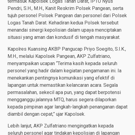
termasuk Kapolsek Logas Tanah Darat, IPTU Nyus
Pendri, S.H., M.H., Kanit Reskrim Polsek Pangean, serta
tujuh personel Polsek Pangean dan personel dari Polsek
Logas Tanah Darat. Kehadiran kedua Polsek tersebut
menandai sinergi kepolisian dalam upaya menciptakan
situasi yang aman dan kondusif di tengah masyarakat.
Kapolres Kuansing AKBP Pangucap Priyo Soegito, S.I.K.,
M.H., melalui Kapolsek Pangean, AKP Zulfatriano,
menyampaikan ucapan “Terima kasih kepada seluruh
personel yang hadir dalam kegiatan pengamanan ini. Ia
menekankan pentingnya komunikasi yang efektif di
lapangan untuk memastikan kelancaran acara. Segala
permasalahan, sekecil apa pun, yang dapat berpotensi
mengganggu jalannya MTQ, harus segera dilaporkan
kepada pimpinan agar langkah-langkah penanganan dapat
diambil dengan cepat,” ujar Kapolsek.
Lebih lanjut, AKP Zulfatriano mengingatkan kepada
seluruh personel agar tindakan kepolisian di lapangan