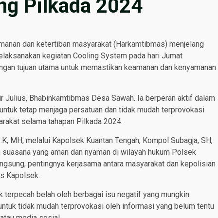
ng Pilkada 2024
anan dan ketertiban masyarakat (Harkamtibmas) menjelang
elaksanakan kegiatan Cooling System pada hari Jumat
 dengan tujuan utama untuk memastikan keamanan dan kenyamanan
dir Julius, Bhabinkamtibmas Desa Sawah. Ia berperan aktif dalam
tuk tetap menjaga persatuan dan tidak mudah terprovokasi
arakat selama tahapan Pilkada 2024.
.K, MH, melalui Kapolsek Kuantan Tengah, Kompol Subagja, SH,
an suasana yang aman dan nyaman di wilayah hukum Polsek
ngsung, pentingnya kerjasama antara masyarakat dan kepolisian
as Kapolsek.
k terpecah belah oleh berbagai isu negatif yang mungkin
ntuk tidak mudah terprovokasi oleh informasi yang belum tentu
atau media sosial.