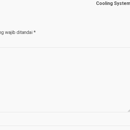
Cooling Syste
g wajib ditandai
*