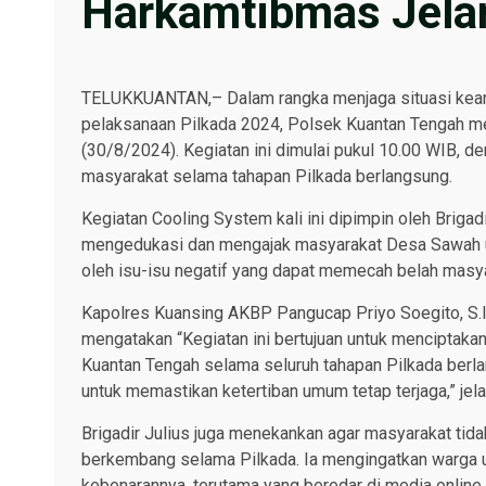
Harkamtibmas Jela
TELUKKUANTAN,– Dalam rangka menjaga situasi keam
pelaksanaan Pilkada 2024, Polsek Kuantan Tengah m
(30/8/2024). Kegiatan ini dimulai pukul 10.00 WIB,
masyarakat selama tahapan Pilkada berlangsung.
Kegiatan Cooling System kali ini dipimpin oleh Briga
mengedukasi dan mengajak masyarakat Desa Sawah un
oleh isu-isu negatif yang dapat memecah belah masy
Kapolres Kuansing AKBP Pangucap Priyo Soegito, S.I
mengatakan “Kegiatan ini bertujuan untuk menciptak
Kuantan Tengah selama seluruh tahapan Pilkada berla
untuk memastikan ketertiban umum tetap terjaga,” jel
Brigadir Julius juga menekankan agar masyarakat tida
berkembang selama Pilkada. Ia mengingatkan warga u
kebenarannya, terutama yang beredar di media online 