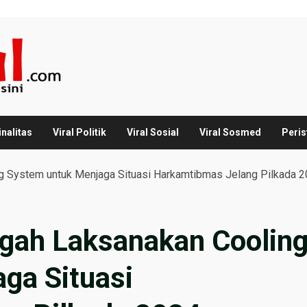
inalitas
Viral Politik
Viral Sosial
Viral Sosmed
Peris
g System untuk Menjaga Situasi Harkamtibmas Jelang Pilkada 
gah Laksanakan Coolin
ga Situasi