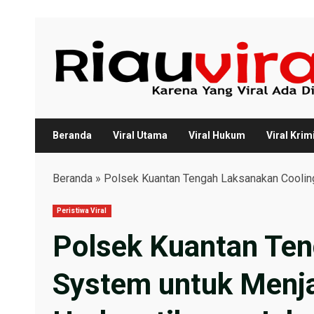
Skip
to
content
Beranda
Viral Utama
Viral Hukum
Viral Krim
Beranda
»
Polsek Kuantan Tengah Laksanakan Coolin
Peristiwa Viral
Polsek Kuantan Ten
System untuk Menja