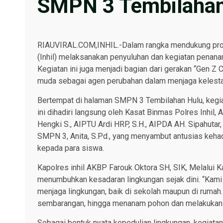
SMPN 3 Tembilahan
RIAUVIRAL.COM,INHIL.-Dalam rangka mendukung progra
(Inhil) melaksanakan penyuluhan dan kegiatan penan
Kegiatan ini juga menjadi bagian dari gerakan “Gen Z
muda sebagai agen perubahan dalam menjaga kelesta
Bertempat di halaman SMPN 3 Tembilahan Hulu, kegiat
ini dihadiri langsung oleh Kasat Binmas Polres Inhil, 
Hengki S., AIPTU Ardi HRP, S.H., AIPDA AH. Sipahutar
SMPN 3, Anita, S.Pd., yang menyambut antusias keha
kepada para siswa.
Kapolres inhil AKBP Farouk Oktora SH, SIK, Melalui
menumbuhkan kesadaran lingkungan sejak dini. “Kami in
menjaga lingkungan, baik di sekolah maupun di rumah.
sembarangan, hingga menanam pohon dan melakukan kerj
Sebagai bentuk nyata kepedulian lingkungan, kegiatan