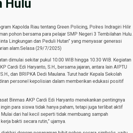
 Hulu
m Kapolda Riau tentang Green Policing, Polres Indragiri Hilir
aman pohon bersama para pelajar SMP Negeri 3 Tembilahan Hulu.
 Cinta Lingkungan dan Peduli Hutan” yang menyasar generasi
rian alam.Selasa (29/7/2025)
an dimulai sekitar pukul 10.00 WIB hingga 10.30 WIB. Kegiatan
AKP Cardi Edi Haryanto, S.H., bersama jajaran, antara lain AIPTU
, S.H., dan BRIPKA Dedi Maulana. Turut hadir Kepala Sekolah
diran personel kepolisian dalam memberikan edukasi positif
 Kasat Binmas AKP Cardi Edi Haryanto menekankan pentingnya
gin para siswa tidak hanya paham, tetapi juga terlibat aktif
 Mulai dari hal kecil seperti tidak membuang sampah
a bakti secara rutin,” ujarnya.
 diakhiri dengan penanaman bibit pohon secara simbolis, yaitu