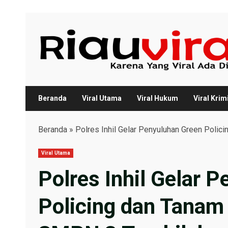
Skip
to
content
Beranda
Viral Utama
Viral Hukum
Viral Krim
Beranda
»
Polres Inhil Gelar Penyuluhan Green Pol
Viral Utama
Polres Inhil Gelar 
Policing dan Tana