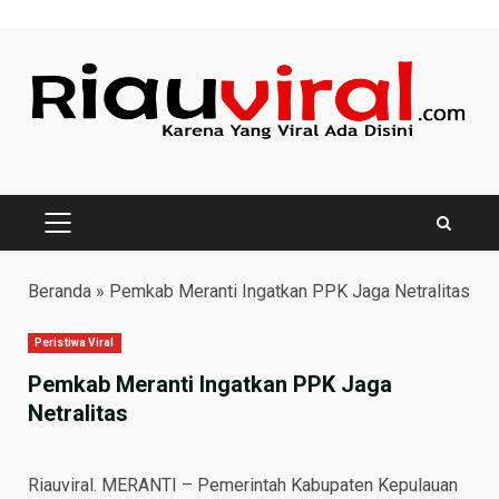
Skip
to
content
PRIMARY
MENU
Beranda
»
Pemkab Meranti Ingatkan PPK Jaga Netralitas
Peristiwa Viral
Pemkab Meranti Ingatkan PPK Jaga
Netralitas
Riauviral. MERANTI – Pemerintah Kabupaten Kepulauan