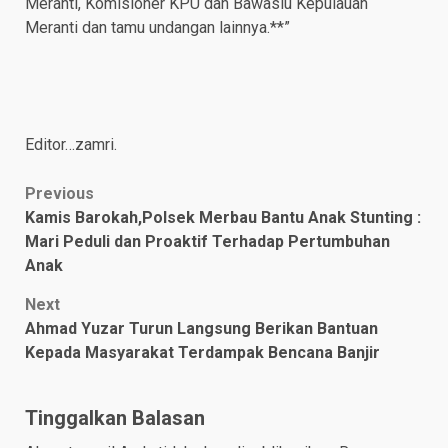
Meranti, Komisioner KPU dan Bawaslu Kepulauan
Meranti dan tamu undangan lainnya.**”
Editor…zamri.
Post
Previous
Kamis Barokah,Polsek Merbau Bantu Anak Stunting :
navigation
Mari Peduli dan Proaktif Terhadap Pertumbuhan
Anak
Next
Ahmad Yuzar Turun Langsung Berikan Bantuan
Kepada Masyarakat Terdampak Bencana Banjir
Tinggalkan Balasan