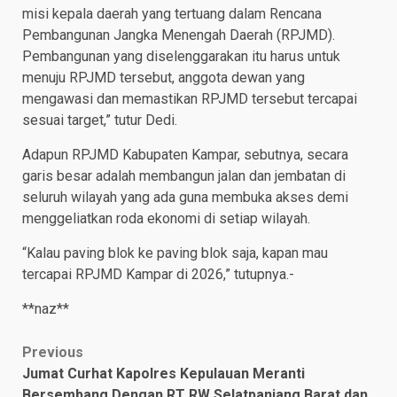
misi kepala daerah yang tertuang dalam Rencana
Pembangunan Jangka Menengah Daerah (RPJMD).
Pembangunan yang diselenggarakan itu harus untuk
menuju RPJMD tersebut, anggota dewan yang
mengawasi dan memastikan RPJMD tersebut tercapai
sesuai target,” tutur Dedi.
Adapun RPJMD Kabupaten Kampar, sebutnya, secara
garis besar adalah membangun jalan dan jembatan di
seluruh wilayah yang ada guna membuka akses demi
menggeliatkan roda ekonomi di setiap wilayah.
“Kalau paving blok ke paving blok saja, kapan mau
tercapai RPJMD Kampar di 2026,” tutupnya.-
**naz**
Post
Previous
Jumat Curhat Kapolres Kepulauan Meranti
navigation
Bersembang Dengan RT RW Selatpanjang Barat dan