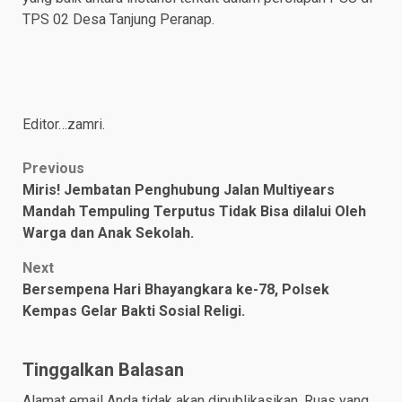
TPS 02 Desa Tanjung Peranap.
Editor…zamri.
Post
Previous
Miris! Jembatan Penghubung Jalan Multiyears
navigation
Mandah Tempuling Terputus Tidak Bisa dilalui Oleh
Warga dan Anak Sekolah.
Next
Bersempena Hari Bhayangkara ke-78, Polsek
Kempas Gelar Bakti Sosial Religi.
Tinggalkan Balasan
Alamat email Anda tidak akan dipublikasikan.
Ruas yang