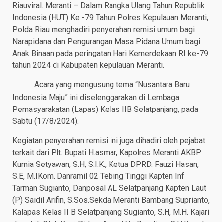
Riauviral. Meranti – Dalam Rangka Ulang Tahun Republik
Indonesia (HUT) Ke -79 Tahun Polres Kepulauan Meranti,
Polda Riau menghadiri penyerahan remisi umum bagi
Narapidana dan Pengurangan Masa Pidana Umum bagi
Anak Binaan pada peringatan Hari Kemerdekaan RI ke-79
tahun 2024 di Kabupaten kepulauan Meranti.
Acara yang mengusung tema “Nusantara Baru
Indonesia Maju” ini diselenggarakan di Lembaga
Pemasyarakatan (Lapas) Kelas IIB Selatpanjang, pada
Sabtu (17/8/2024).
Kegiatan penyerahan remisi ini juga dihadiri oleh pejabat
terkait dari Plt. Bupati H.asmar, Kapolres Meranti AKBP
Kurnia Setyawan, S.H, S.I.K., Ketua DPRD. Fauzi Hasan,
S.E, M.IKom. Danramil 02 Tebing Tinggi Kapten Inf
Tarman Sugianto, Danposal AL Selatpanjang Kapten Laut
(P) Saidil Arifin, S.Sos.Sekda Meranti Bambang Suprianto,
Kalapas Kelas II B Selatpanjang Sugianto, S.H, M.H. Kajari