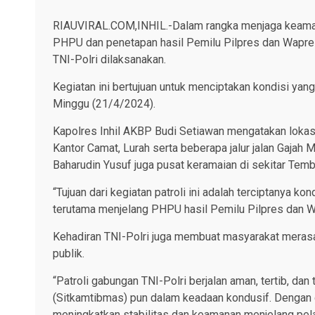
RIAUVIRAL.COM,INHIL.-Dalam rangka menjaga keaman
PHPU dan penetapan hasil Pemilu Pilpres dan Wapres
TNI-Polri dilaksanakan.
Kegiatan ini bertujuan untuk menciptakan kondisi yang 
Minggu (21/4/2024).
Kapolres Inhil AKBP Budi Setiawan mengatakan lokasi 
Kantor Camat, Lurah serta beberapa jalur jalan Gaja
Baharudin Yusuf juga pusat keramaian di sekitar Temb
“Tujuan dari kegiatan patroli ini adalah terciptanya k
terutama menjelang PHPU hasil Pemilu Pilpres dan Wa
Kehadiran TNI-Polri juga membuat masyarakat meras
publik.
“Patroli gabungan TNI-Polri berjalan aman, tertib, da
(Sitkamtibmas) pun dalam keadaan kondusif. Dengan de
meningkatkan stabilitas dan keamanan menjelang pel