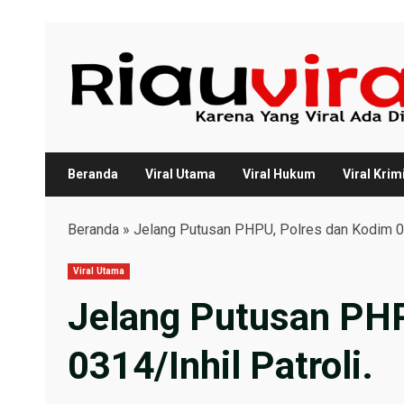
Skip
to
content
Beranda
Viral Utama
Viral Hukum
Viral Krim
Beranda
»
Jelang Putusan PHPU, Polres dan Kodim 031
Viral Utama
Jelang Putusan PHP
0314/Inhil Patroli.