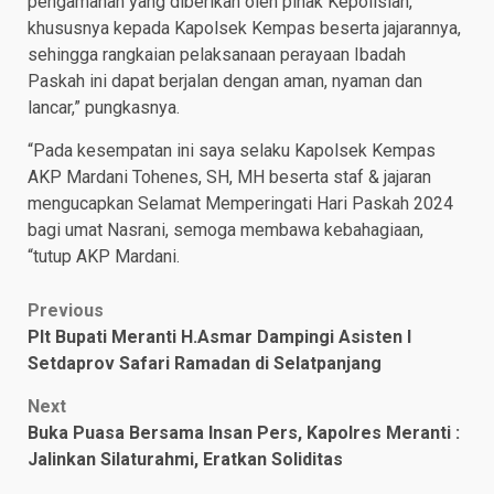
pengamanan yang diberikan oleh pihak Kepolisian,
khususnya kepada Kapolsek Kempas beserta jajarannya,
sehingga rangkaian pelaksanaan perayaan Ibadah
Paskah ini dapat berjalan dengan aman, nyaman dan
lancar,” pungkasnya.
“Pada kesempatan ini saya selaku Kapolsek Kempas
AKP Mardani Tohenes, SH, MH beserta staf & jajaran
mengucapkan Selamat Memperingati Hari Paskah 2024
bagi umat Nasrani, semoga membawa kebahagiaan,
“tutup AKP Mardani.
Post
Previous
Plt Bupati Meranti H.Asmar Dampingi Asisten I
navigation
Setdaprov Safari Ramadan di Selatpanjang
Next
Buka Puasa Bersama Insan Pers, Kapolres Meranti :
Jalinkan Silaturahmi, Eratkan Soliditas