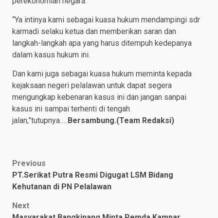
perekonomian negara.
“Ya intinya kami sebagai kuasa hukum mendampingi sdr
karmadi selaku ketua dan memberikan saran dan
langkah-langkah apa yang harus ditempuh kedepanya
dalam kasus hukum ini.
Dan kami juga sebagai kuasa hukum meminta kepada
kejaksaan negeri pelalawan untuk dapat segera
mengungkap kebenaran kasus ini dan jangan sanpai
kasus ini sampai terhenti di tengah
jalan,”tutupnya…..
Bersambung.(Team Redaksi)
Post
Previous
PT.Serikat Putra Resmi Digugat LSM Bidang
navigation
Kehutanan di PN Pelalawan
Next
Masyarakat Bangkinang Minta Pemda Kampar