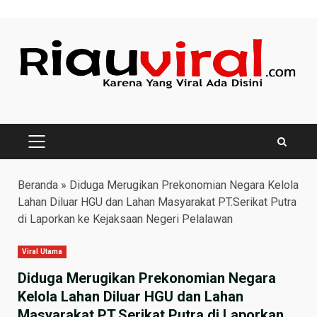
Skip
to
content
PRIMARY
MENU
Beranda
»
Diduga Merugikan Prekonomian Negara Kelola
Lahan Diluar HGU dan Lahan Masyarakat PT.Serikat Putra
di Laporkan ke Kejaksaan Negeri Pelalawan
Viral Utama
Diduga Merugikan Prekonomian Negara
Kelola Lahan Diluar HGU dan Lahan
Masyarakat PT.Serikat Putra di Laporkan