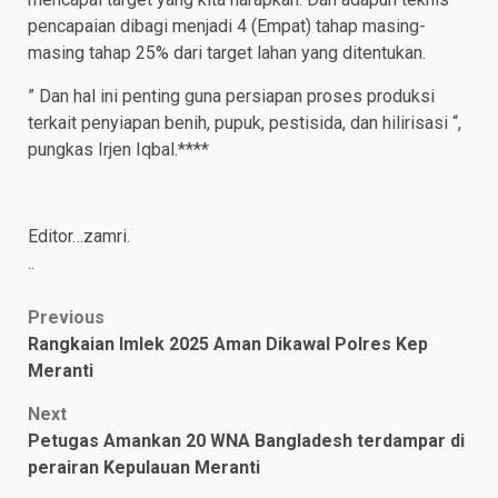
pencapaian dibagi menjadi 4 (Empat) tahap masing-
masing tahap 25% dari target lahan yang ditentukan.
” Dan hal ini penting guna persiapan proses produksi
terkait penyiapan benih, pupuk, pestisida, dan hilirisasi “,
pungkas Irjen Iqbal.****
Editor…zamri.
..
Post
Previous
Rangkaian Imlek 2025 Aman Dikawal Polres Kep
navigation
Meranti
Next
Petugas Amankan 20 WNA Bangladesh terdampar di
perairan Kepulauan Meranti