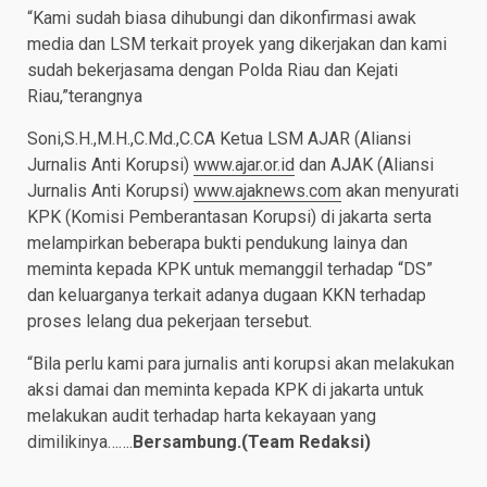
“Kami sudah biasa dihubungi dan dikonfirmasi awak
media dan LSM terkait proyek yang dikerjakan dan kami
sudah bekerjasama dengan Polda Riau dan Kejati
Riau,”terangnya
Soni,S.H.,M.H.,C.Md.,C.CA Ketua LSM AJAR (Aliansi
Jurnalis Anti Korupsi)
www.ajar.or.id
dan AJAK (Aliansi
Jurnalis Anti Korupsi)
www.ajaknews.com
akan menyurati
KPK (Komisi Pemberantasan Korupsi) di jakarta serta
melampirkan beberapa bukti pendukung lainya dan
meminta kepada KPK untuk memanggil terhadap “DS”
dan keluarganya terkait adanya dugaan KKN terhadap
proses lelang dua pekerjaan tersebut.
“Bila perlu kami para jurnalis anti korupsi akan melakukan
aksi damai dan meminta kepada KPK di jakarta untuk
melakukan audit terhadap harta kekayaan yang
dimilikinya…….
Bersambung.(Team Redaksi)